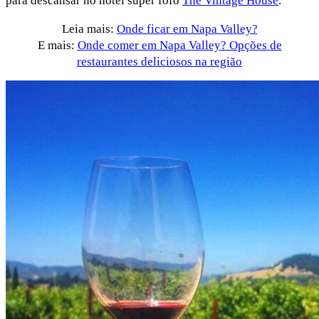
para descansar no hotel super fofo
The Vintage House
.
Leia mais:
Onde ficar em Napa Valley?
E mais:
Onde comer em Napa Valley? Opções de
restaurantes deliciosos na região