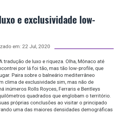
uxo e exclusividade low-
izado em:
22 Jul, 2020
 A tradução de luxo e riqueza. Olha, Mônaco até
ntrei por lá foi tão, mas tão low-profile, que
gar. Paira sobre o balneário mediterrâneo
 um clima de exclusividade sim, mas não de
há inúmeros Rolls Royces, Ferraris e Bentleys
quilômetros quadrados que englobam o território.
suas próprias conclusões ao visitar o principado
urando uma das maiores densidades demográficas