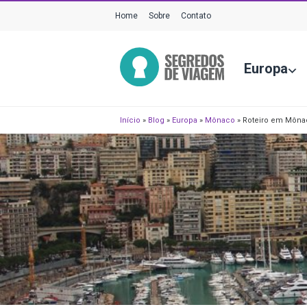
Home
Sobre
Contato
Europa
Início
»
Blog
»
Europa
»
Mônaco
»
Roteiro em Mônaco